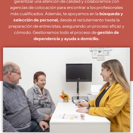
garantizar una atención de calidad y colaboramos con
agencias de colocación para encontrar a los profesionales
más cualificados. Además, te apoyamos en la
búsqueda y
selección de personal,
desde el reclutamiento hasta la
preparación de entrevistas, asegurando un proceso eficaz y
cómodo. Gestionamos todo el proceso de
gestión de
dependencia y ayuda a domicilio.