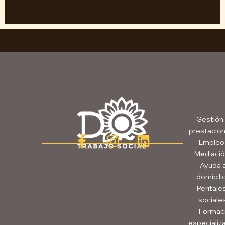
Gestión
prestacio
Empleo
Mediació
Ayuda 
domicili
Peritaje
sociale
Formac
especializ